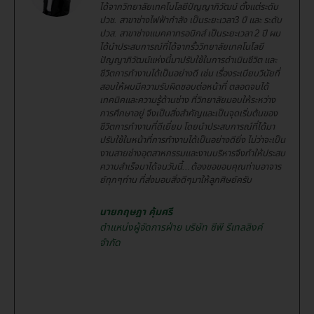
ได้จากวิทยาลัยเทคโนโลยีปัญญาภิวัฒน์ ตั้งแต่ระดับ
ปวช. สาขาช่างไฟฟ้ากำลัง เป็นระยะเวลา3 ปี และ ระดับ
ปวส. สาขาช่างแมคคาทรอนิกส์ เป็นระยะเวลา 2 ปี ผม
ได้นำประสบการณ์ที่ได้จากรั้ววิทยาลัยเทคโนโลยี
ปัญญาภิวัฒน์แห่งนี้มาปรับใช้ในการดำเนินชีวิต และ
ชีวิตการทำงานได้เป็นอย่างดี เช่น เรื่องระเบียบวินัยที่
สอนให้ผมมีความรับผิดชอบต่อหน้าที่ ตลอดจนได้
เทคนิคและความรู้ด้านช่าง ที่วิทยาลัยมอบให้ระหว่าง
การศึกษาอยู่ จึงเป็นสิ่งสำคัญและเป็นจุดเริ่มต้นของ
ชีวิตการทำงานที่ดีเยี่ยม โดยนำประสบการณ์ที่ได้มา
ปรับใช้ในหน้าที่การทำงานได้เป็นอย่างดียิ่ง ไม่ว่าจะเป็น
งานสายช่างอุตสาหกรรมและงานบริหารจึงทำให้ประสบ
ความสำเร็จมาได้จนวันนี้...ต้องขอขอบคุณท่านอาจาร
ย์ทุกๆท่าน ที่ส่งมอบสิ่งดีๆมาให้ลูกศิษย์ครับ
นายกฤษฎา คุ้มศรี
ตำแหน่งผู้จัดการฝ่าย บริษัท ซีพี รีเทลลิงค์
จำกัด