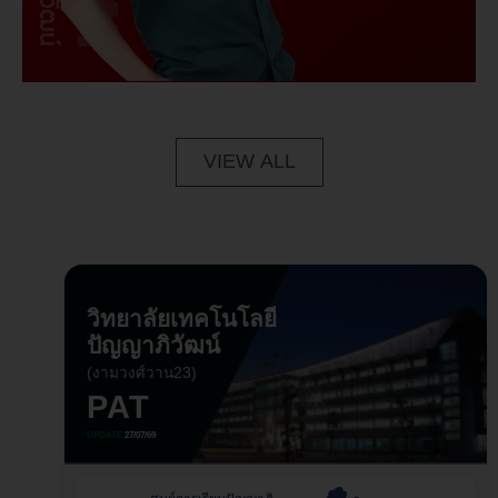
VIEW ALL
วิทยาลัยเทคโนโลยี
ปัญญาภิวัฒน์
(งามวงศ์วาน23)
PAT
UPDATE
27/07/69