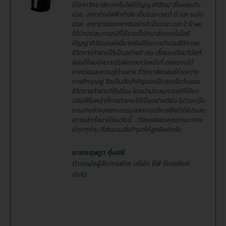
ได้จากวิทยาลัยเทคโนโลยีปัญญาภิวัฒน์ ตั้งแต่ระดับ
ปวช. สาขาช่างไฟฟ้ากำลัง เป็นระยะเวลา3 ปี และ ระดับ
ปวส. สาขาช่างแมคคาทรอนิกส์ เป็นระยะเวลา 2 ปี ผม
ได้นำประสบการณ์ที่ได้จากรั้ววิทยาลัยเทคโนโลยี
ปัญญาภิวัฒน์แห่งนี้มาปรับใช้ในการดำเนินชีวิต และ
ชีวิตการทำงานได้เป็นอย่างดี เช่น เรื่องระเบียบวินัยที่
สอนให้ผมมีความรับผิดชอบต่อหน้าที่ ตลอดจนได้
เทคนิคและความรู้ด้านช่าง ที่วิทยาลัยมอบให้ระหว่าง
การศึกษาอยู่ จึงเป็นสิ่งสำคัญและเป็นจุดเริ่มต้นของ
ชีวิตการทำงานที่ดีเยี่ยม โดยนำประสบการณ์ที่ได้มา
ปรับใช้ในหน้าที่การทำงานได้เป็นอย่างดียิ่ง ไม่ว่าจะเป็น
งานสายช่างอุตสาหกรรมและงานบริหารจึงทำให้ประสบ
ความสำเร็จมาได้จนวันนี้...ต้องขอขอบคุณท่านอาจาร
ย์ทุกๆท่าน ที่ส่งมอบสิ่งดีๆมาให้ลูกศิษย์ครับ
นายกฤษฎา คุ้มศรี
ตำแหน่งผู้จัดการฝ่าย บริษัท ซีพี รีเทลลิงค์
จำกัด