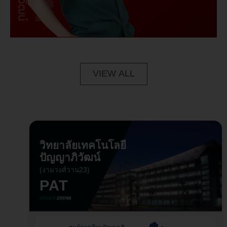
VIEW ALL
วิทยาลัยเทคโนโลยี
ปัญญาภิวัฒน์
(งามวงศ์วาน23)
PAT
UPDATE
27/07/69