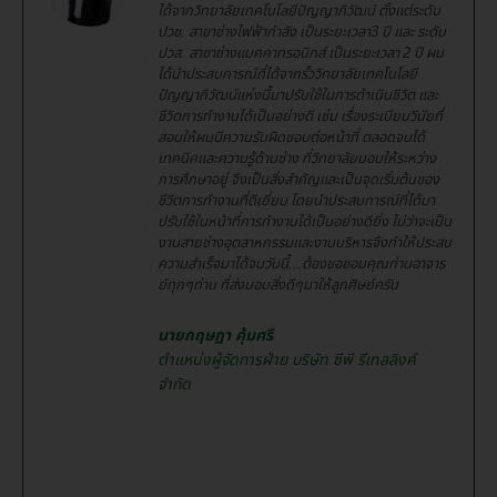
ได้จากวิทยาลัยเทคโนโลยีปัญญาภิวัฒน์ ตั้งแต่ระดับ
ปวช. สาขาช่างไฟฟ้ากำลัง เป็นระยะเวลา3 ปี และ ระดับ
ปวส. สาขาช่างแมคคาทรอนิกส์ เป็นระยะเวลา 2 ปี ผม
ได้นำประสบการณ์ที่ได้จากรั้ววิทยาลัยเทคโนโลยี
ปัญญาภิวัฒน์แห่งนี้มาปรับใช้ในการดำเนินชีวิต และ
ชีวิตการทำงานได้เป็นอย่างดี เช่น เรื่องระเบียบวินัยที่
สอนให้ผมมีความรับผิดชอบต่อหน้าที่ ตลอดจนได้
เทคนิคและความรู้ด้านช่าง ที่วิทยาลัยมอบให้ระหว่าง
การศึกษาอยู่ จึงเป็นสิ่งสำคัญและเป็นจุดเริ่มต้นของ
ชีวิตการทำงานที่ดีเยี่ยม โดยนำประสบการณ์ที่ได้มา
ปรับใช้ในหน้าที่การทำงานได้เป็นอย่างดียิ่ง ไม่ว่าจะเป็น
งานสายช่างอุตสาหกรรมและงานบริหารจึงทำให้ประสบ
ความสำเร็จมาได้จนวันนี้...ต้องขอขอบคุณท่านอาจาร
ย์ทุกๆท่าน ที่ส่งมอบสิ่งดีๆมาให้ลูกศิษย์ครับ
นายกฤษฎา คุ้มศรี
ตำแหน่งผู้จัดการฝ่าย บริษัท ซีพี รีเทลลิงค์
จำกัด