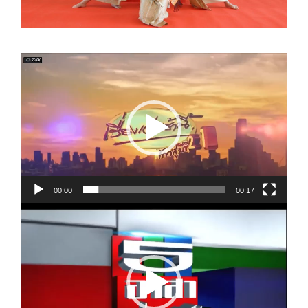
视
频
播
放
器
00:00
00:17
视
频
播
放
器