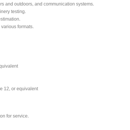
doors and outdoors, and communication systems.
inery testing.
estimation.
 various formats.
quivalent
de 12, or equivalent
on for service.