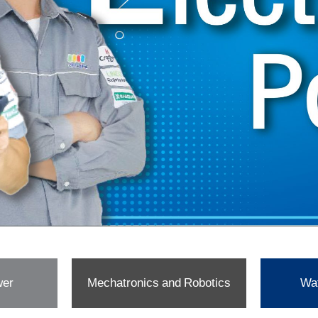
wer
Mechatronics and Robotics
Wat