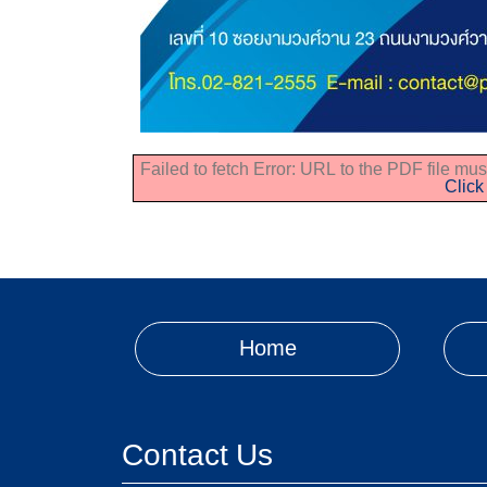
Failed to fetch Error: URL to the PDF file m
Click
Home
Contact Us