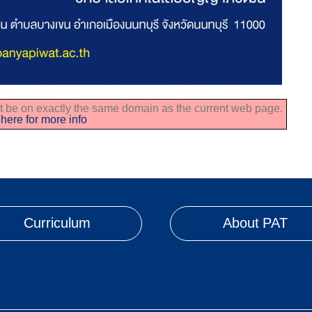
ust be on exactly the same domain as the current web page.
 here for more info
Curriculum
About PAT