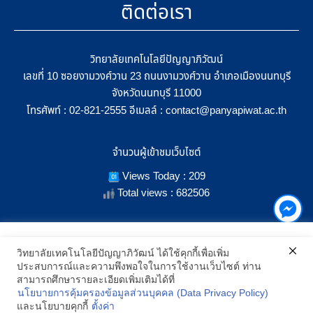
ติดต่อเรา
วิทยาลัยเทคโนโลยีปัญญาภิวัฒน์
เลขที่ 10 ซอยงามวงศ์วาน 23 ถนนงามวงศ์วาน อำเภอเมืองนนทบุรี
จังหวัดนนทบุรี 11000
โทรศัพท์ :
อีเมลล์ :
02-821-2555
contact@panyapiwat.ac.th
จำนวนผู้เข้าชมเว็บไซต์
Views Today : 209
Total views : 682506
เราใช้คุกกี้เพื่อเพิ่มประสิทธิภาพ และประสบการณ์ที่ดีในการใช้งาน
วิทยาลัยเทคโนโลยีปัญญาภิวัฒน์ ได้ใช้คุกกี้เพื่อเพิ่ม
เว็บไซต์ เมื่อคุณกดยอมรับเราจะสามารถเลือกแสดงสิ่งที่น่าสนใจสำหรับ
ประสบการณ์และความพึงพอใจในการใช้งานเว็บไซต์ ท่าน
SHOW LOCATION ON MAP
คุณได้โดยเฉพาะ และหากคุณต้องการเปลี่ยนการตั้งค่าของคุกกี้
สามารถศึกษารายละเอียดเพิ่มเติมได้ที่
สามารถเลือกตั้งค่าความยินยอมการใช้คุกกี้ได้ โดยคลิก "การตั้งค่า"
นโยบายการคุ้มครองข้อมูลส่วนบุคคล (Data Privacy Policy)
อ่านนโยบายคุกกี้เพิ่มเติม
2021 All Rights Reserved © Panyapiwat Learning Center |
Privacy
และนโยบายคุกกี้
ตั้งค่า