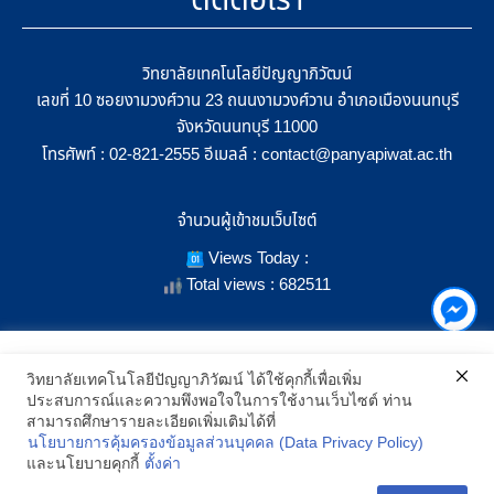
ติดต่อเรา
วิทยาลัยเทคโนโลยีปัญญาภิวัฒน์
เลขที่ 10 ซอยงามวงศ์วาน 23 ถนนงามวงศ์วาน อำเภอเมืองนนทบุรี
จังหวัดนนทบุรี 11000
โทรศัพท์ :
อีเมลล์ :
02-821-2555
contact@panyapiwat.ac.th
จำนวนผู้เข้าชมเว็บไซต์
Views Today :
Total views : 682511
เราใช้คุกกี้เพื่อเพิ่มประสิทธิภาพ และประสบการณ์ที่ดีในการใช้งาน
วิทยาลัยเทคโนโลยีปัญญาภิวัฒน์ ได้ใช้คุกกี้เพื่อเพิ่ม
เว็บไซต์ เมื่อคุณกดยอมรับเราจะสามารถเลือกแสดงสิ่งที่น่าสนใจสำหรับ
ประสบการณ์และความพึงพอใจในการใช้งานเว็บไซต์ ท่าน
SHOW LOCATION ON MAP
คุณได้โดยเฉพาะ และหากคุณต้องการเปลี่ยนการตั้งค่าของคุกกี้
สามารถศึกษารายละเอียดเพิ่มเติมได้ที่
สามารถเลือกตั้งค่าความยินยอมการใช้คุกกี้ได้ โดยคลิก "การตั้งค่า"
นโยบายการคุ้มครองข้อมูลส่วนบุคคล (Data Privacy Policy)
อ่านนโยบายคุกกี้เพิ่มเติม
2021 All Rights Reserved © Panyapiwat Learning Center |
Privacy
และนโยบายคุกกี้
ตั้งค่า
policy
การตั้งค่า
ยอมรับ