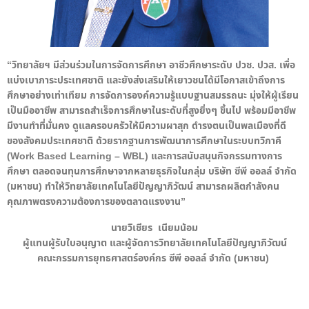
“วิทยาลัยฯ มีส่วนร่วมในการจัดการศึกษา อาชีวศึกษาระดับ ปวช. ปวส. เพื่อ
แบ่งเบาภาระประเทศชาติ และยังส่งเสริมให้เยาวชนได้มีโอกาสเข้าถึงการ
ศึกษาอย่างเท่าเทียม การจัดการองค์ความรู้แบบฐานสมรรถนะ มุ่งให้ผู้เรียน
เป็นมืออาชีพ สามารถสำเร็จการศึกษาในระดับที่สูงยิ่งๆ ขึ้นไป พร้อมมีอาชีพ
มีงานทำที่มั่นคง ดูแลครอบครัวให้มีความผาสุก ดำรงตนเป็นพลเมืองที่ดี
ของสังคมประเทศชาติ ด้วยรากฐานการพัฒนาการศึกษาในระบบทวิภาคี
(Work Based Learning – WBL) และการสนับสนุนกิจกรรมทางการ
ศึกษา ตลอดจนทุนการศึกษาจากหลายธุรกิจในกลุ่ม บริษัท ซีพี ออลล์ จำกัด
(มหาชน) ทำให้วิทยาลัยเทคโนโลยีปัญญาภิวัฒน์ สามารถผลิตกำลังคน
คุณภาพตรงความต้องการของตลาดแรงงาน”
นายวิเชียร เนียมน้อม
ผู้แทนผู้รับใบอนุญาต และผู้จัดการวิทยาลัยเทคโนโลยีปัญญาภิวัฒน์
คณะกรรมการยุทธศาสตร์องค์กร ซีพี ออลล์ จำกัด (มหาชน)