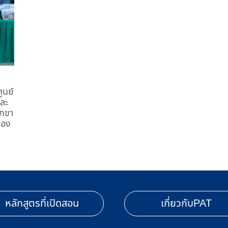
ูนย์
ละ
บกขา
รอง
หลักสูตรที่เปิดสอน
เกี่ยวกับPAT