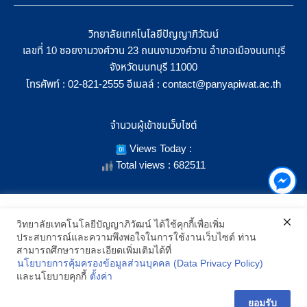
วิทยาลัยเทคโนโลยีปัญญาภิวัฒน์
เลขที่ 10 ซอยงามวงศ์วาน 23 ถนนงามวงศ์วาน อำเภอเมืองนนทบุรี
จังหวัดนนทบุรี 11000
โทรศัพท์ :
อีเมลล์ :
02-821-2555
contact@panyapiwat.ac.th
จำนวนผู้เข้าชมเว็บไซต์
Views Today :
Total views : 682511
เราใช้คุกกี้เพื่อเพิ่มประสิทธิภาพ และประสบการณ์ที่ดีในการใช้งาน
วิทยาลัยเทคโนโลยีปัญญาภิวัฒน์ ได้ใช้คุกกี้เพื่อเพิ่ม
เว็บไซต์ เมื่อคุณกดยอมรับเราจะสามารถเลือกแสดงสิ่งที่น่าสนใจสำหรับ
ประสบการณ์และความพึงพอใจในการใช้งานเว็บไซต์ ท่าน
SHOW LOCATION ON MAP
คุณได้โดยเฉพาะ และหากคุณต้องการเปลี่ยนการตั้งค่าของคุกกี้
สามารถศึกษารายละเอียดเพิ่มเติมได้ที่
สามารถเลือกตั้งค่าความยินยอมการใช้คุกกี้ได้ โดยคลิก "การตั้งค่า"
นโยบายการคุ้มครองข้อมูลส่วนบุคคล (Data Privacy Policy)
อ่านนโยบายคุกกี้เพิ่มเติม
2021 All Rights Reserved © Panyapiwat Learning Center |
Privacy
และนโยบายคุกกี้
ตั้งค่า
policy
การตั้งค่า
ยอมรับ
ยอมรับ