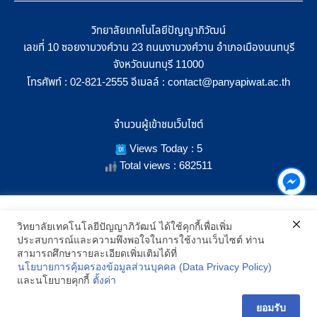
วิทยาลัยเทคโนโลยีปัญญาภิวัฒน์
เลขที่ 10 ซอยงามวงศ์วาน 23 ถนนงามวงศ์วาน อำเภอเมืองนนทบุรี
จังหวัดนนทบุรี 11000
โทรศัพท์ :
อีเมลล์ :
02-821-2555
contact@panyapiwat.ac.th
จำนวนผู้เข้าชมเว็บไซต์
Views Today : 5
Total views : 682511
เราใช้คุกกี้เพื่อเพิ่มประสิทธิภาพ และประสบการณ์ที่ดีในการใช้งาน
วิทยาลัยเทคโนโลยีปัญญาภิวัฒน์ ได้ใช้คุกกี้เพื่อเพิ่ม
เว็บไซต์ เมื่อคุณกดยอมรับเราจะสามารถเลือกแสดงสิ่งที่น่าสนใจสำหรับ
ประสบการณ์และความพึงพอใจในการใช้งานเว็บไซต์ ท่าน
SHOW LOCATION ON MAP
คุณได้โดยเฉพาะ และหากคุณต้องการเปลี่ยนการตั้งค่าของคุกกี้
สามารถศึกษารายละเอียดเพิ่มเติมได้ที่
สามารถเลือกตั้งค่าความยินยอมการใช้คุกกี้ได้ โดยคลิก "การตั้งค่า"
นโยบายการคุ้มครองข้อมูลส่วนบุคคล (Data Privacy Policy)
อ่านนโยบายคุกกี้เพิ่มเติม
2021 All Rights Reserved © Panyapiwat Learning Center |
Privacy
และนโยบายคุกกี้
ตั้งค่า
policy
การตั้งค่า
ยอมรับ
ยอมรับ