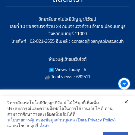
วิทยาลัยเทคโนโลยีปัญญาภิวัฒน์
เลขที่ 10 ซอยงามวงศ์วาน 23 ถนนงามวงศ์วาน อำเภอเมืองนนทบุรี
จังหวัดนนทบุรี 11000
โทรศัพท์ :
อีเมลล์ :
02-821-2555
contact@panyapiwat.ac.th
จำนวนผู้เข้าชมเว็บไซต์
Views Today : 5
Total views : 682511
เราใช้คุกกี้เพื่อเพิ่มประสิทธิภาพ และประสบการณ์ที่ดีในการใช้งาน
วิทยาลัยเทคโนโลยีปัญญาภิวัฒน์ ได้ใช้คุกกี้เพื่อเพิ่ม
เว็บไซต์ เมื่อคุณกดยอมรับเราจะสามารถเลือกแสดงสิ่งที่น่าสนใจสำหรับ
ประสบการณ์และความพึงพอใจในการใช้งานเว็บไซต์ ท่าน
SHOW LOCATION ON MAP
คุณได้โดยเฉพาะ และหากคุณต้องการเปลี่ยนการตั้งค่าของคุกกี้
สามารถศึกษารายละเอียดเพิ่มเติมได้ที่
สามารถเลือกตั้งค่าความยินยอมการใช้คุกกี้ได้ โดยคลิก "การตั้งค่า"
นโยบายการคุ้มครองข้อมูลส่วนบุคคล (Data Privacy Policy)
อ่านนโยบายคุกกี้เพิ่มเติม
2021 All Rights Reserved © Panyapiwat Learning Center |
Privacy
และนโยบายคุกกี้
ตั้งค่า
policy
การตั้งค่า
ยอมรับ