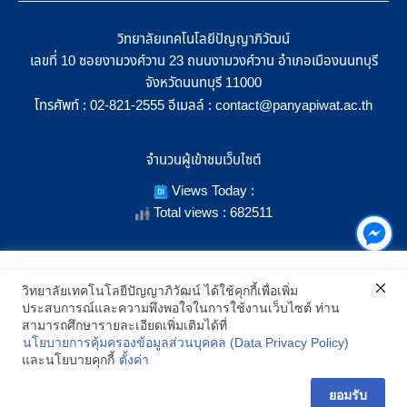
วิทยาลัยเทคโนโลยีปัญญาภิวัฒน์
เลขที่ 10 ซอยงามวงศ์วาน 23 ถนนงามวงศ์วาน อำเภอเมืองนนทบุรี
จังหวัดนนทบุรี 11000
โทรศัพท์ :
อีเมลล์ :
02-821-2555
contact@panyapiwat.ac.th
จำนวนผู้เข้าชมเว็บไซต์
Views Today :
Total views : 682511
เราใช้คุกกี้เพื่อเพิ่มประสิทธิภาพ และประสบการณ์ที่ดีในการใช้งาน
วิทยาลัยเทคโนโลยีปัญญาภิวัฒน์ ได้ใช้คุกกี้เพื่อเพิ่ม
เว็บไซต์ เมื่อคุณกดยอมรับเราจะสามารถเลือกแสดงสิ่งที่น่าสนใจสำหรับ
ประสบการณ์และความพึงพอใจในการใช้งานเว็บไซต์ ท่าน
SHOW LOCATION ON MAP
คุณได้โดยเฉพาะ และหากคุณต้องการเปลี่ยนการตั้งค่าของคุกกี้
สามารถศึกษารายละเอียดเพิ่มเติมได้ที่
สามารถเลือกตั้งค่าความยินยอมการใช้คุกกี้ได้ โดยคลิก "การตั้งค่า"
นโยบายการคุ้มครองข้อมูลส่วนบุคคล (Data Privacy Policy)
อ่านนโยบายคุกกี้เพิ่มเติม
2021 All Rights Reserved © Panyapiwat Learning Center |
Privacy
และนโยบายคุกกี้
ตั้งค่า
policy
การตั้งค่า
ยอมรับ
ยอมรับ