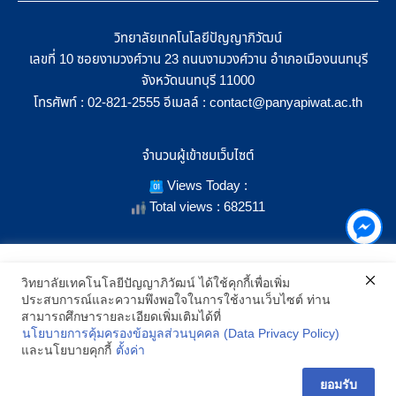
วิทยาลัยเทคโนโลยีปัญญาภิวัฒน์
เลขที่ 10 ซอยงามวงศ์วาน 23 ถนนงามวงศ์วาน อำเภอเมืองนนทบุรี
จังหวัดนนทบุรี 11000
โทรศัพท์ :
อีเมลล์ :
02-821-2555
contact@panyapiwat.ac.th
จำนวนผู้เข้าชมเว็บไซต์
Views Today :
Total views : 682511
เราใช้คุกกี้เพื่อเพิ่มประสิทธิภาพ และประสบการณ์ที่ดีในการใช้งาน
วิทยาลัยเทคโนโลยีปัญญาภิวัฒน์ ได้ใช้คุกกี้เพื่อเพิ่ม
เว็บไซต์ เมื่อคุณกดยอมรับเราจะสามารถเลือกแสดงสิ่งที่น่าสนใจสำหรับ
ประสบการณ์และความพึงพอใจในการใช้งานเว็บไซต์ ท่าน
SHOW LOCATION ON MAP
คุณได้โดยเฉพาะ และหากคุณต้องการเปลี่ยนการตั้งค่าของคุกกี้
สามารถศึกษารายละเอียดเพิ่มเติมได้ที่
สามารถเลือกตั้งค่าความยินยอมการใช้คุกกี้ได้ โดยคลิก "การตั้งค่า"
นโยบายการคุ้มครองข้อมูลส่วนบุคคล (Data Privacy Policy)
อ่านนโยบายคุกกี้เพิ่มเติม
2021 All Rights Reserved © Panyapiwat Learning Center |
Privacy
และนโยบายคุกกี้
ตั้งค่า
policy
การตั้งค่า
ยอมรับ
ยอมรับ