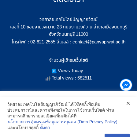
วิทยาลัยเทคโนโลยีปัญญาภิวัฒน์
เลขที่ 10 ซอยงามวงศ์วาน 23 ถนนงามวงศ์วาน อำเภอเมืองนนทบุรี
จังหวัดนนทบุรี 11000
โทรศัพท์ :
อีเมลล์ :
02-821-2555
contact@panyapiwat.ac.th
จำนวนผู้เข้าชมเว็บไซต์
Views Today :
Total views : 682511
เราใช้คุกกี้เพื่อเพิ่มประสิทธิภาพ และประสบการณ์ที่ดีในการใช้งาน
วิทยาลัยเทคโนโลยีปัญญาภิวัฒน์ ได้ใช้คุกกี้เพื่อเพิ่ม
เว็บไซต์ เมื่อคุณกดยอมรับเราจะสามารถเลือกแสดงสิ่งที่น่าสนใจสำหรับ
ประสบการณ์และความพึงพอใจในการใช้งานเว็บไซต์ ท่าน
SHOW LOCATION ON MAP
คุณได้โดยเฉพาะ และหากคุณต้องการเปลี่ยนการตั้งค่าของคุกกี้
สามารถศึกษารายละเอียดเพิ่มเติมได้ที่
สามารถเลือกตั้งค่าความยินยอมการใช้คุกกี้ได้ โดยคลิก "การตั้งค่า"
นโยบายการคุ้มครองข้อมูลส่วนบุคคล (Data Privacy Policy)
อ่านนโยบายคุกกี้เพิ่มเติม
2021 All Rights Reserved © Panyapiwat Learning Center |
Privacy
และนโยบายคุกกี้
ตั้งค่า
policy
การตั้งค่า
ยอมรับ