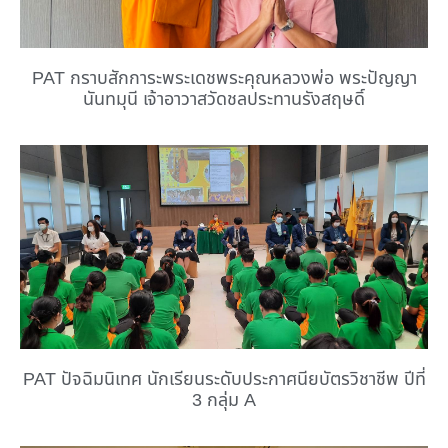
PAT กราบสักการะพระเดชพระคุณหลวงพ่อ พระปัญญา
นันทมุนี เจ้าอาวาสวัดชลประทานรังสฤษดิ์
PAT ปัจฉิมนิเทศ นักเรียนระดับประกาศนียบัตรวิชาชีพ ปีที่
3 กลุ่ม A