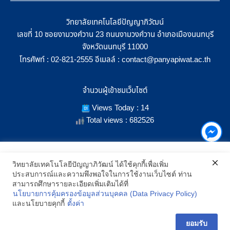
วิทยาลัยเทคโนโลยีปัญญาภิวัฒน์
เลขที่ 10 ซอยงามวงศ์วาน 23 ถนนงามวงศ์วาน อำเภอเมืองนนทบุรี
จังหวัดนนทบุรี 11000
โทรศัพท์ :
อีเมลล์ :
02-821-2555
contact@panyapiwat.ac.th
จำนวนผู้เข้าชมเว็บไซต์
Views Today : 14
Total views : 682526
เราใช้คุกกี้เพื่อเพิ่มประสิทธิภาพ และประสบการณ์ที่ดีในการใช้งาน
วิทยาลัยเทคโนโลยีปัญญาภิวัฒน์ ได้ใช้คุกกี้เพื่อเพิ่ม
เว็บไซต์ เมื่อคุณกดยอมรับเราจะสามารถเลือกแสดงสิ่งที่น่าสนใจสำหรับ
ประสบการณ์และความพึงพอใจในการใช้งานเว็บไซต์ ท่าน
SHOW LOCATION ON MAP
คุณได้โดยเฉพาะ และหากคุณต้องการเปลี่ยนการตั้งค่าของคุกกี้
สามารถศึกษารายละเอียดเพิ่มเติมได้ที่
สามารถเลือกตั้งค่าความยินยอมการใช้คุกกี้ได้ โดยคลิก "การตั้งค่า"
นโยบายการคุ้มครองข้อมูลส่วนบุคคล (Data Privacy Policy)
อ่านนโยบายคุกกี้เพิ่มเติม
2021 All Rights Reserved © Panyapiwat Learning Center |
Privacy
และนโยบายคุกกี้
ตั้งค่า
policy
การตั้งค่า
ยอมรับ
ยอมรับ