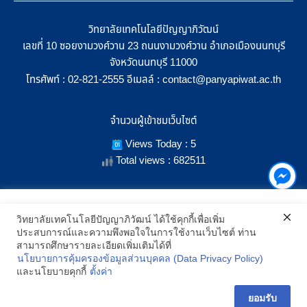
วิทยาลัยเทคโนโลยีปัญญาภิวัฒน์
เลขที่ 10 ซอยงามวงศ์วาน 23 ถนนงามวงศ์วาน อำเภอเมืองนนทบุรี
จังหวัดนนทบุรี 11000
โทรศัพท์ :
อีเมลล์ :
02-821-2555
contact@panyapiwat.ac.th
จำนวนผู้เข้าชมเว็บไซต์
Views Today : 5
Total views : 682511
เราใช้คุกกี้เพื่อเพิ่มประสิทธิภาพ และประสบการณ์ที่ดีในการใช้งาน
วิทยาลัยเทคโนโลยีปัญญาภิวัฒน์ ได้ใช้คุกกี้เพื่อเพิ่ม
เว็บไซต์ เมื่อคุณกดยอมรับเราจะสามารถเลือกแสดงสิ่งที่น่าสนใจสำหรับ
ประสบการณ์และความพึงพอใจในการใช้งานเว็บไซต์ ท่าน
SHOW LOCATION ON MAP
คุณได้โดยเฉพาะ และหากคุณต้องการเปลี่ยนการตั้งค่าของคุกกี้
สามารถศึกษารายละเอียดเพิ่มเติมได้ที่
สามารถเลือกตั้งค่าความยินยอมการใช้คุกกี้ได้ โดยคลิก "การตั้งค่า"
นโยบายการคุ้มครองข้อมูลส่วนบุคคล (Data Privacy Policy)
อ่านนโยบายคุกกี้เพิ่มเติม
2021 All Rights Reserved © Panyapiwat Learning Center |
Privacy
และนโยบายคุกกี้
ตั้งค่า
policy
การตั้งค่า
ยอมรับ
ยอมรับ