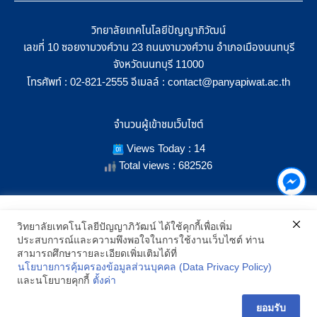
วิทยาลัยเทคโนโลยีปัญญาภิวัฒน์
เลขที่ 10 ซอยงามวงศ์วาน 23 ถนนงามวงศ์วาน อำเภอเมืองนนทบุรี
จังหวัดนนทบุรี 11000
โทรศัพท์ :
อีเมลล์ :
02-821-2555
contact@panyapiwat.ac.th
จำนวนผู้เข้าชมเว็บไซต์
Views Today : 14
Total views : 682526
เราใช้คุกกี้เพื่อเพิ่มประสิทธิภาพ และประสบการณ์ที่ดีในการใช้งาน
วิทยาลัยเทคโนโลยีปัญญาภิวัฒน์ ได้ใช้คุกกี้เพื่อเพิ่ม
เว็บไซต์ เมื่อคุณกดยอมรับเราจะสามารถเลือกแสดงสิ่งที่น่าสนใจสำหรับ
ประสบการณ์และความพึงพอใจในการใช้งานเว็บไซต์ ท่าน
SHOW LOCATION ON MAP
คุณได้โดยเฉพาะ และหากคุณต้องการเปลี่ยนการตั้งค่าของคุกกี้
สามารถศึกษารายละเอียดเพิ่มเติมได้ที่
สามารถเลือกตั้งค่าความยินยอมการใช้คุกกี้ได้ โดยคลิก "การตั้งค่า"
นโยบายการคุ้มครองข้อมูลส่วนบุคคล (Data Privacy Policy)
อ่านนโยบายคุกกี้เพิ่มเติม
2021 All Rights Reserved © Panyapiwat Learning Center |
Privacy
และนโยบายคุกกี้
ตั้งค่า
policy
การตั้งค่า
ยอมรับ
ยอมรับ