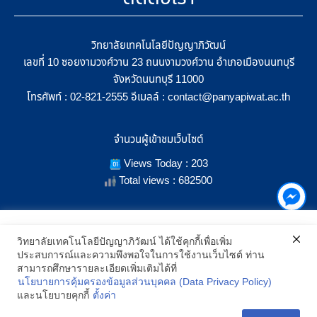
วิทยาลัยเทคโนโลยีปัญญาภิวัฒน์
เลขที่ 10 ซอยงามวงศ์วาน 23 ถนนงามวงศ์วาน อำเภอเมืองนนทบุรี
จังหวัดนนทบุรี 11000
โทรศัพท์ :
อีเมลล์ :
02-821-2555
contact@panyapiwat.ac.th
จำนวนผู้เข้าชมเว็บไซต์
Views Today : 203
Total views : 682500
เราใช้คุกกี้เพื่อเพิ่มประสิทธิภาพ และประสบการณ์ที่ดีในการใช้งาน
วิทยาลัยเทคโนโลยีปัญญาภิวัฒน์ ได้ใช้คุกกี้เพื่อเพิ่ม
เว็บไซต์ เมื่อคุณกดยอมรับเราจะสามารถเลือกแสดงสิ่งที่น่าสนใจสำหรับ
ประสบการณ์และความพึงพอใจในการใช้งานเว็บไซต์ ท่าน
SHOW LOCATION ON MAP
คุณได้โดยเฉพาะ และหากคุณต้องการเปลี่ยนการตั้งค่าของคุกกี้
สามารถศึกษารายละเอียดเพิ่มเติมได้ที่
สามารถเลือกตั้งค่าความยินยอมการใช้คุกกี้ได้ โดยคลิก "การตั้งค่า"
นโยบายการคุ้มครองข้อมูลส่วนบุคคล (Data Privacy Policy)
อ่านนโยบายคุกกี้เพิ่มเติม
2021 All Rights Reserved © Panyapiwat Learning Center |
Privacy
และนโยบายคุกกี้
ตั้งค่า
policy
การตั้งค่า
ยอมรับ