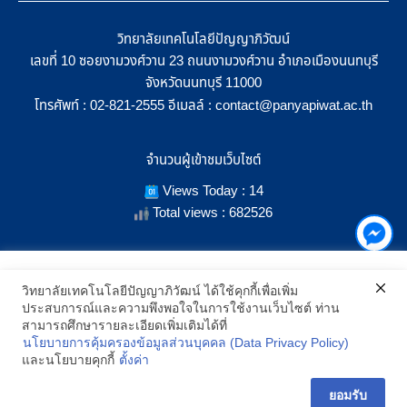
วิทยาลัยเทคโนโลยีปัญญาภิวัฒน์
เลขที่ 10 ซอยงามวงศ์วาน 23 ถนนงามวงศ์วาน อำเภอเมืองนนทบุรี
จังหวัดนนทบุรี 11000
โทรศัพท์ :
อีเมลล์ :
02-821-2555
contact@panyapiwat.ac.th
จำนวนผู้เข้าชมเว็บไซต์
Views Today : 14
Total views : 682526
เราใช้คุกกี้เพื่อเพิ่มประสิทธิภาพ และประสบการณ์ที่ดีในการใช้งาน
วิทยาลัยเทคโนโลยีปัญญาภิวัฒน์ ได้ใช้คุกกี้เพื่อเพิ่ม
เว็บไซต์ เมื่อคุณกดยอมรับเราจะสามารถเลือกแสดงสิ่งที่น่าสนใจสำหรับ
ประสบการณ์และความพึงพอใจในการใช้งานเว็บไซต์ ท่าน
SHOW LOCATION ON MAP
คุณได้โดยเฉพาะ และหากคุณต้องการเปลี่ยนการตั้งค่าของคุกกี้
สามารถศึกษารายละเอียดเพิ่มเติมได้ที่
สามารถเลือกตั้งค่าความยินยอมการใช้คุกกี้ได้ โดยคลิก "การตั้งค่า"
นโยบายการคุ้มครองข้อมูลส่วนบุคคล (Data Privacy Policy)
อ่านนโยบายคุกกี้เพิ่มเติม
2021 All Rights Reserved © Panyapiwat Learning Center |
Privacy
และนโยบายคุกกี้
ตั้งค่า
policy
การตั้งค่า
ยอมรับ
ยอมรับ