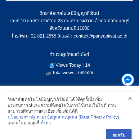
วิทยาลัยเทคโนโลยีปัญญาภิวัฒน์
เลขที่ 10 ซอยงามวงศ์วาน 23 ถนนงามวงศ์วาน อำเภอเมืองนนทบุรี
จังหวัดนนทบุรี 11000
โทรศัพท์ :
อีเมลล์ :
02-821-2555
contact@panyapiwat.ac.th
จำนวนผู้เข้าชมเว็บไซต์
Views Today : 14
Total views : 682526
เราใช้คุกกี้เพื่อเพิ่มประสิทธิภาพ และประสบการณ์ที่ดีในการใช้งาน
วิทยาลัยเทคโนโลยีปัญญาภิวัฒน์ ได้ใช้คุกกี้เพื่อเพิ่ม
เว็บไซต์ เมื่อคุณกดยอมรับเราจะสามารถเลือกแสดงสิ่งที่น่าสนใจสำหรับ
ประสบการณ์และความพึงพอใจในการใช้งานเว็บไซต์ ท่าน
SHOW LOCATION ON MAP
คุณได้โดยเฉพาะ และหากคุณต้องการเปลี่ยนการตั้งค่าของคุกกี้
สามารถศึกษารายละเอียดเพิ่มเติมได้ที่
สามารถเลือกตั้งค่าความยินยอมการใช้คุกกี้ได้ โดยคลิก "การตั้งค่า"
นโยบายการคุ้มครองข้อมูลส่วนบุคคล (Data Privacy Policy)
อ่านนโยบายคุกกี้เพิ่มเติม
2021 All Rights Reserved © Panyapiwat Learning Center |
Privacy
และนโยบายคุกกี้
ตั้งค่า
policy
การตั้งค่า
ยอมรับ
ยอมรับ