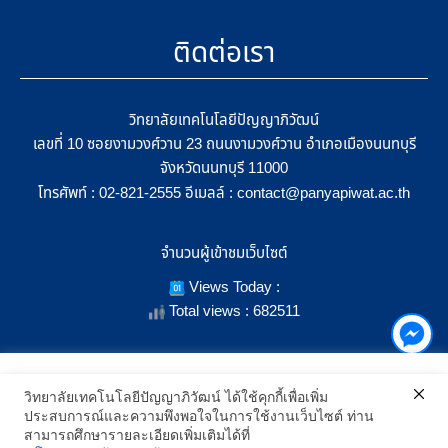
ติดต่อเรา
วิทยาลัยเทคโนโลยีปัญญาภิวัฒน์
เลขที่ 10 ซอยงามวงศ์วาน 23 ถนนงามวงศ์วาน อำเภอเมืองนนทบุรี
จังหวัดนนทบุรี 11000
โทรศัพท์ :
อีเมลล์ :
02-821-2555
contact@panyapiwat.ac.th
จำนวนผู้เข้าชมเว็บไซต์
Views Today :
Total views : 682511
เราใช้คุกกี้เพื่อเพิ่มประสิทธิภาพ และประสบการณ์ที่ดีในการใช้งาน
วิทยาลัยเทคโนโลยีปัญญาภิวัฒน์ ได้ใช้คุกกี้เพื่อเพิ่ม
เว็บไซต์ เมื่อคุณกดยอมรับเราจะสามารถเลือกแสดงสิ่งที่น่าสนใจสำหรับ
ประสบการณ์และความพึงพอใจในการใช้งานเว็บไซต์ ท่าน
SHOW LOCATION ON MAP
คุณได้โดยเฉพาะ และหากคุณต้องการเปลี่ยนการตั้งค่าของคุกกี้
สามารถศึกษารายละเอียดเพิ่มเติมได้ที่
สามารถเลือกตั้งค่าความยินยอมการใช้คุกกี้ได้ โดยคลิก "การตั้งค่า"