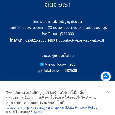
ติดต่อเรา
วิทยาลัยเทคโนโลยีปัญญาภิวัฒน์
เลขที่ 10 ซอยงามวงศ์วาน 23 ถนนงามวงศ์วาน อำเภอเมืองนนทบุรี
จังหวัดนนทบุรี 11000
โทรศัพท์ :
อีเมลล์ :
02-821-2555
contact@panyapiwat.ac.th
จำนวนผู้เข้าชมเว็บไซต์
Views Today : 209
Total views : 682506
เราใช้คุกกี้เพื่อเพิ่มประสิทธิภาพ และประสบการณ์ที่ดีในการใช้งาน
วิทยาลัยเทคโนโลยีปัญญาภิวัฒน์ ได้ใช้คุกกี้เพื่อเพิ่ม
เว็บไซต์ เมื่อคุณกดยอมรับเราจะสามารถเลือกแสดงสิ่งที่น่าสนใจสำหรับ
ประสบการณ์และความพึงพอใจในการใช้งานเว็บไซต์ ท่าน
SHOW LOCATION ON MAP
คุณได้โดยเฉพาะ และหากคุณต้องการเปลี่ยนการตั้งค่าของคุกกี้
สามารถศึกษารายละเอียดเพิ่มเติมได้ที่
สามารถเลือกตั้งค่าความยินยอมการใช้คุกกี้ได้ โดยคลิก "การตั้งค่า"
นโยบายการคุ้มครองข้อมูลส่วนบุคคล (Data Privacy Policy)
อ่านนโยบายคุกกี้เพิ่มเติม
2021 All Rights Reserved © Panyapiwat Learning Center |
Privacy
และนโยบายคุกกี้
ตั้งค่า