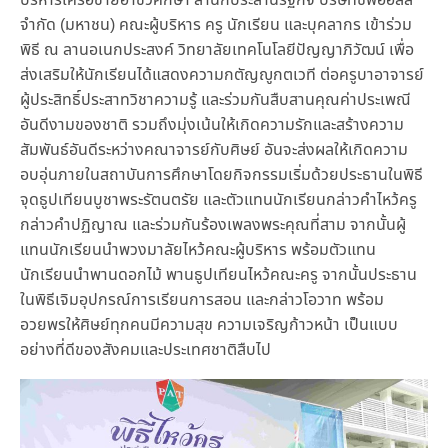
จำกัด (มหาชน) คณะผู้บริหาร ครู นักเรียน และบุคลากร เข้าร่วม
พิธี ณ ลานอเนกประสงค์ วิทยาลัยเทคโนโลยีปัญญาภิวัฒน์ เพื่อ
ส่งเสริมให้นักเรียนได้แสดงความกตัญญูกตเวที ต่อครูบาอาจารย์
ผู้ประสิทธิ์ประสาทวิชาความรู้ และร่วมกันสืบสานคุณค่าประเพณี
อันดีงามของชาติ รวมถึงมุ่งเน้นให้เกิดความรักและสร้างความ
สัมพันธ์อันดีระหว่างคณาจารย์กับศิษย์ อันจะส่งผลให้เกิดความ
อบอุ่นภายในสถาบันการศึกษาโดยกิจกรรมเริ่มด้วยประธานในพิธี
จุดธูปเทียนบูชาพระรัตนตรัย และตัวแทนนักเรียนกล่าวคำไหว้ครู
กล่าวคำปฏิญาณ และร่วมกันร้องเพลงพระคุณที่สาม จากนั้นผู้
แทนนักเรียนนำพวงมาลัยไหว้คณะผู้บริหาร พร้อมตัวแทน
นักเรียนนำพานดอกไม้ พานธูปเทียนไหว้คณะครู จากนั้นประธาน
ในพิธีเจิมอุปกรณ์การเรียนการสอน และกล่าวโอวาท พร้อม
อวยพรให้ศิษย์ทุกคนมีความสุข ความเจริญก้าวหน้า เป็นแบบ
อย่างที่ดีของสังคมและประเทศชาติสืบไป