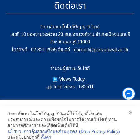
ติดต่อเรา
วิทยาลัยเทคโนโลยีปัญญาภิวัฒน์
เลขที่ 10 ซอยงามวงศ์วาน 23 ถนนงามวงศ์วาน อำเภอเมืองนนทบุรี
จังหวัดนนทบุรี 11000
โทรศัพท์ :
อีเมลล์ :
02-821-2555
contact@panyapiwat.ac.th
จำนวนผู้เข้าชมเว็บไซต์
Views Today :
Total views : 682511
เราใช้คุกกี้เพื่อเพิ่มประสิทธิภาพ และประสบการณ์ที่ดีในการใช้งาน
วิทยาลัยเทคโนโลยีปัญญาภิวัฒน์ ได้ใช้คุกกี้เพื่อเพิ่ม
เว็บไซต์ เมื่อคุณกดยอมรับเราจะสามารถเลือกแสดงสิ่งที่น่าสนใจสำหรับ
ประสบการณ์และความพึงพอใจในการใช้งานเว็บไซต์ ท่าน
SHOW LOCATION ON MAP
คุณได้โดยเฉพาะ และหากคุณต้องการเปลี่ยนการตั้งค่าของคุกกี้
สามารถศึกษารายละเอียดเพิ่มเติมได้ที่
สามารถเลือกตั้งค่าความยินยอมการใช้คุกกี้ได้ โดยคลิก "การตั้งค่า"
นโยบายการคุ้มครองข้อมูลส่วนบุคคล (Data Privacy Policy)
อ่านนโยบายคุกกี้เพิ่มเติม
2021 All Rights Reserved © Panyapiwat Learning Center |
Privacy
และนโยบายคุกกี้
ตั้งค่า