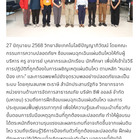
27 มิถุนายน 2568 วิทยาลัยเทคโนโลยีปัญญาภิวัฒน์ โดยคณะ
กรรมการความปลอดภัยฯ ซ้อมแผนฉุกเฉินแผ่นดินไหวให้กับผู้
บริหาร ครู อาจารย์ บุคลากรและนักเรียน นักศึกษา เพื่อให้เข้าใจวิธี
การปฏิบัติที่ถูกต้องในการเผชิญเหตุแผ่นดินไหว ตามหลัก “หมอบ
ป้อง เกาะ” และการอพยพไปยังจุดรวมพลอย่างปลอดภัยและเป็น
ระบบ โดยคุณสมภพ ตะราษี สำนักประสานรัฐกิจ วิทยากรจาก
หน่วยงานด้านการจัดการสาธารณภัย บริษัท ซีพี ออลล์ จำกัด
(มหาชน) รวมถึงการฝึกซ้อมแผนฉุกเฉินแผ่นดินไหว และการ
ประชุมแผนฟื้นฟูบรรเทาทุกข์ เพื่อให้ความรู้และคำแนะนำเกี่ยวกับ
ขั้นตอนการรับมือเหตุฉุกเฉินที่ถูกต้องและปลอดภัย ทำให้ผู้อบรม
ได้ตระหนักถึงความรุนแรงและผลกระทบที่อาจเกิดขึ้นจากแผ่นดิน
ไหว รวมถึงเรียนรู้วิธีการป้องกันตัวที่ถูกต้องและปลอดภัย ฝึกฝน
ทักษะการปฏิบัติตนเมื่อเกิดเหตุแผ่นดินไหว นอกจากนี้ยังมีผู้