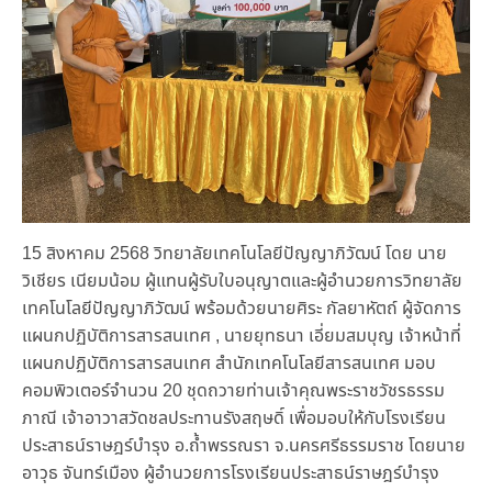
15 สิงหาคม 2568 วิทยาลัยเทคโนโลยีปัญญาภิวัฒน์ โดย นาย
วิเชียร เนียมน้อม ผู้แทนผู้รับใบอนุญาตและผู้อำนวยการวิทยาลัย
เทคโนโลยีปัญญาภิวัฒน์ พร้อมด้วยนายศิระ กัลยาหัตถ์ ผู้จัดการ
แผนกปฏิบัติการสารสนเทศ , นายยุทธนา เอี่ยมสมบุญ เจ้าหน้าที่
แผนกปฏิบัติการสารสนเทศ สำนักเทคโนโลยีสารสนเทศ มอบ
คอมพิวเตอร์จำนวน 20 ชุดถวายท่านเจ้าคุณพระราชวัชรธรรม
ภาณี เจ้าอาวาสวัดชลประทานรังสฤษดิ์ เพื่อมอบให้กับโรงเรียน
ประสาธน์ราษฎร์บำรุง อ.ถ้ำพรรณรา จ.นครศรีธรรมราช โดยนาย
อาวุธ จันทร์เมือง ผู้อำนวยการโรงเรียนประสาธน์ราษฎร์บำรุง