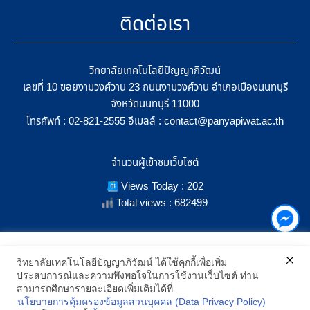
ติดต่อเรา
วิทยาลัยเทคโนโลยีปัญญาภิวัฒน์
เลขที่ 10 ซอยงามวงศ์วาน 23 ถนนงามวงศ์วาน อำเภอเมืองนนทบุรี
จังหวัดนนทบุรี 11000
โทรศัพท์ :
อีเมลล์ :
02-821-2555
contact@panyapiwat.ac.th
จำนวนผู้เข้าชมเว็บไซต์
Views Today : 202
Total views : 682499
เราใช้คุกกี้เพื่อเพิ่มประสิทธิภาพ และประสบการณ์ที่ดีในการใช้งาน
วิทยาลัยเทคโนโลยีปัญญาภิวัฒน์ ได้ใช้คุกกี้เพื่อเพิ่ม
เว็บไซต์ เมื่อคุณกดยอมรับเราจะสามารถเลือกแสดงสิ่งที่น่าสนใจสำหรับ
ประสบการณ์และความพึงพอใจในการใช้งานเว็บไซต์ ท่าน
SHOW LOCATION ON MAP
คุณได้โดยเฉพาะ และหากคุณต้องการเปลี่ยนการตั้งค่าของคุกกี้
สามารถศึกษารายละเอียดเพิ่มเติมได้ที่
สามารถเลือกตั้งค่าความยินยอมการใช้คุกกี้ได้ โดยคลิก "การตั้งค่า"
นโยบายการคุ้มครองข้อมูลส่วนบุคคล (Data Privacy Policy)
อ่านนโยบายคุกกี้เพิ่มเติม
2021 All Rights Reserved © Panyapiwat Learning Center |
Privacy