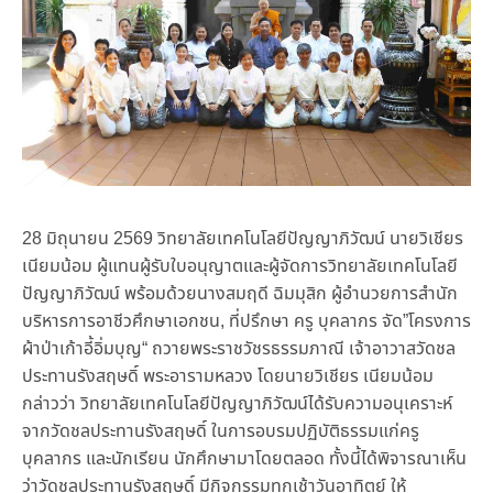
28 มิถุนายน 2569 วิทยาลัยเทคโนโลยีปัญญาภิวัฒน์ นายวิเชียร
เนียมน้อม ผู้แทนผู้รับใบอนุญาตและผู้จัดการวิทยาลัยเทคโนโลยี
ปัญญาภิวัฒน์ พร้อมด้วยนางสมฤดี ฉิมมุสิก ผู้อำนวยการสำนัก
บริหารการอาชีวศึกษาเอกชน, ที่ปรึกษา ครู บุคลากร จัด”โครงการ
ผ้าป่าเก้าอี้อิ่มบุญ“ ถวายพระราชวัชรธรรมภาณี เจ้าอาวาสวัดชล
ประทานรังสฤษดิ์ พระอารามหลวง โดยนายวิเชียร เนียมน้อม
กล่าวว่า วิทยาลัยเทคโนโลยีปัญญาภิวัฒน์ได้รับความอนุเคราะห์
จากวัดชลประทานรังสฤษดิ์ ในการอบรมปฏิบัติธรรมแก่ครู
บุคลากร และนักเรียน นักศึกษามาโดยตลอด ทั้งนี้ได้พิจารณาเห็น
ว่าวัดชลประทานรังสฤษดิ์ มีกิจกรรมทุกเช้าวันอาทิตย์ ให้