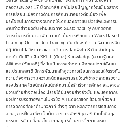
Sustainability – CPG กับกลยุทธ์ด้านการศึกษา เนื่องจาก
ตลอดระยะเวลา 17 ปี วิทยาลัยเทคโนโลยีปัญญาภิวัฒน์ มุ่งสร้าง
การเปลี่ยนแปลงทางด้านการศึกษามาอย่างต่อเนื่อง เพื่อ
ประโยชน์ในการสร้างอนาคตให้เด็กและเยาวชน มีอาชีพและการมี
งานทำอย่างยั่งยืน ผ่านแนวทาง Sustainability กับกลยุทธ์
“การนำการศึกษามาพัฒนาคน” เน้นการเรียนแบบ Work Based
Learning On The Job Training นับเป็นองค์ความรู้จากการฝึก
ปฏิบัตินำไปสู่วิชาการ และจะเกิดการปลูกฝังใน 3 ด้านสำคัญต่อ
การดำเนินชีวิต คือ SKILL (ทักษะ) Knowledge (ความรู้) และ
Attitude (ทัศนคติ) ซึ่งนับเป็นการสร้างคนเพื่อตอบโจทย์สังคม
และประเทศชาติ มีการพัฒนาหลักสูตรการเรียนการสอนให้ตรงกับ
ความต้องการตามความถนัดและความสนใจเพื่เข้าสู่ตลาดแรงงาน
ของประเทศ โดยนักเรียนนักศึกษาเมื่อสำเร็จการศึกษา จะมีอาชีพ
มีงานทำอย่างต่อเนื่อง มีรายได้มั่นคงอย่างยั่งยืน และนอกจากนี้
ยังมีการบรรยายพิเศษในหัวข้อ All Education ข้อมูลเกี่ยวกับ
การจัดการศึกษาด้านทวิภาคี ต่างๆ อาทิ หลักสูตรการเรียนการ
สอน , การฝึกอาชีพ เป็นต้น จาก ดร.ฉัชร์ภิมุก อภินันท์โชติสกุล
กรรมการขับเคลื่อนนโยบายกลยุทธ์ด้านการศึกษาและงบ