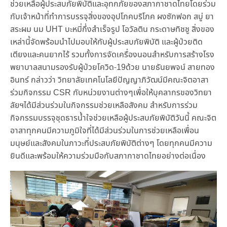
ช่วยเหลือผู้ประสบภัยพิบัติและอุทกภัยของสภากาชาดไทยโดยร่วม
กับเจ้าหน้าที่ทำการบรรจุสิ่งของอุปโภคบริโภค ผงซักฟอก สบู่ ยา
สระผม นม UHT บะหมี่กึ่งสำเร็จรูป โอวัลติน กระดาษทิชชู สิ่งของ
เหล่านี้จัดพร้อมนำไปมอบให้กับผู้ประสบภัยพิบัติ และผู้ป่วยติด
เตียงและคนยากไร้ รวมทั้งการจัดเครื่องนอนสำหรับการสร้างโรง
พยาบาลสนามรองรับผู้ป่วยโควิด-19ด้วย นายธันยพจน์ สายทอง
อินทร์ กล่าวว่า วิทยาลัยเทคโนโลยีปัญญาภิวัฒน์มีคณะจิตอาสา
ร่วมกิจกรรม CSR กับหน่วยงานต่างๆเพื่อให้บุคลากรของวิทยา
ลัยฯได้มีส่วนร่วมในกิจกรรมช่วยเหลือสังคม สำหรับการร่วม
กิจกรรมบรรจุชุดธารน้ำใจช่วยเหลือผู้ประสบภัยพิบัติวันนี้ คณะจิต
อาสาทุกคนมีความภูมิใจที่ได้มีส่วนร่วมในการช่วยเหลือเพื่อน
มนุษย์และสังคมในภาวะที่ประสบภัยพิบัติต่างๆ โดยทุกคนมีความ
ยินดีและพร้อมให้ความร่วมมือกับสภากาชาดไทยอย่างต่อเนื่อง