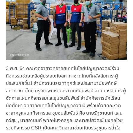
3 พ.ย. 64 คณะจิตอาสาวิทยาลัยเทคโนโลยีปัญญาภิวัฒน์ร่วม
กิจกรรมช่วยเหลือผู้ประสบภัยสภากาชาดไทยที่คลังสัมภาระผู้
ประสบภัยชั้น1 สำนักงานบรรเทาทุกข์และประชานามัยพิทักษ์
สภากาชาดไทย กรุงเทพมหานคร นายธันยพจน์ สายทองอินทร์ ผู้
จัดการแผนกกิจกรรมและชุมชนสัมพันธ์ สำนักกิจการนักเรียน
นักศึกษา วิทยาลัยเทคโนโลยีปัญญาภิวัฒน์ พร้อมด้วยคณะจิต
อาสาครูแผนกกิจการและชุมชนสัมพันธ์ คือ นายรัฎชานนท์ แสน
ทวีสุข , นายอานนท์ พิทักษ์มงคลกุล และนายปิยวัฒน์ มงคลไวย
ร่วมกิจกรรม CSR เป็นคณะจิตอาสาช่วยกันบรรจุชุดธารน้ำใจ