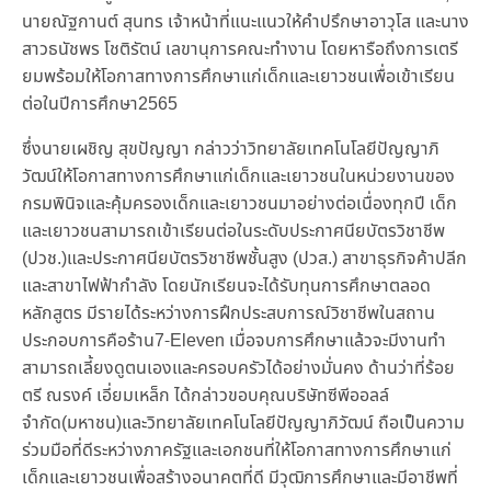
นายณัฐกานต์ สุนทร เจ้าหน้าที่แนะแนวให้คำปรึกษาอาวุโส และนาง
สาวธนัชพร โชติรัตน์ เลขานุการคณะทำงาน โดยหารือถึงการเตรี
ยมพร้อมให้โอกาสทางการศึกษาแก่เด็กและเยาวชนเพื่อเข้าเรียน
ต่อในปีการศึกษา2565
ซึ่งนายเผชิญ สุขปัญญา กล่าวว่าวิทยาลัยเทคโนโลยีปัญญาภิ
วัฒน์ให้โอกาสทางการศึกษาแก่เด็กและเยาวชนในหน่วยงานของ
กรมพินิจและคุ้มครองเด็กและเยาวชนมาอย่างต่อเนื่องทุกปี เด็ก
และเยาวชนสามารถเข้าเรียนต่อในระดับประกาศนียบัตรวิชาชีพ
(ปวช.)และประกาศนียบัตรวิชาชีพชั้นสูง (ปวส.) สาขาธุรกิจค้าปลีก
และสาขาไฟฟ้ากำลัง โดยนักเรียนจะได้รับทุนการศึกษาตลอด
หลักสูตร มีรายได้ระหว่างการฝึกประสบการณ์วิชาชีพในสถาน
ประกอบการคือร้าน7-Eleven เมื่อจบการศึกษาแล้วจะมีงานทำ
สามารถเลี้ยงดูตนเองและครอบครัวได้อย่างมั่นคง ด้านว่าที่ร้อย
ตรี ณรงค์ เอี่ยมเหล็ก ได้กล่าวขอบคุณบริษัทซีพีออลล์
จำกัด(มหาชน)และวิทยาลัยเทคโนโลยีปัญญาภิวัฒน์ ถือเป็นความ
ร่วมมือที่ดีระหว่างภาครัฐและเอกชนที่ให้โอกาสทางการศึกษาแก่
เด็กและเยาวชนเพื่อสร้างอนาคตที่ดี มีวุฒิการศึกษาและมีอาชีพที่