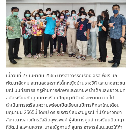
เมื่อวันที่ 27 เมษายน 2565 นางสาววรรณรัตน์ จรัสเพ็ชร์ นัก
พัฒนาสังคม สถานสงเคราะห์เด็กหญิงบ้านราชวิถี และนางสาวชน
มณี นันท์ธราธร ครูฝ่ายการศึกษาและวิชาชีพ นำเด็กและเยาวชนที่
สมัครเรียนกับศูนย์การเรียนปัญญาภิวัฒน์ สะพานควาย ไป
ดำเนินการเตรียมความพร้อมเปิดเรียนในปีการศึกษาใหม่เดือน
มิถุนายน 2565นี้ โดยมี ดร.ธเรศวร์ ธนะสมบูรณ์ ที่ปรึกษาวิทยา
ลัยฯ ,นางสาวภัทรวัลลิ์ วสุพรพงศ์ ผู้จัดการศูนย์การเรียนปัญญา
ภิวัฒน์ สะพานควาย ,นายณัฐกานต์ สุนทร อาจารย์แนะแนวให้คำ