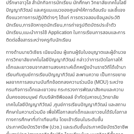
ปรึกษาอาวุโส สำนักกิจการนักเรียน นักศึกษา วิทยาลัยเทคโนโลยี
ปัญญาภิวัฒน์ และครูแนะแนวของศูนย์ฯให้การต้อนรับ และชี้แจง
ถึงแนวทางการปฏิบัติต่างๆ ได้แก่ การตรวจสอบข้อมูลประวัติ
นักเรียน,การจัดหาชุดนักเรียน,การถ่ายรูปติดบัตรประจำตัว
นักเรียน,แนะนำการใช้ Application ในการเรียนการสอนและการ
ติดต่อสื่อสารระหว่างครูกับนักเรียน
ทางด้านนายวิเชียร เนียมน้อม ผู้แทนผู้รับใบอนุญาตและผู้อำนวย
การวิทยาลัยเทคโนโลยีปัญญาภิวัฒน์ กล่าวว่าการเปิดโอกาสให้
เด็กและเยาวชนจากสถานสงเคราะห์เด็กหญิงบ้านราชวิถีได้เข้ามา
เรียนกับศูนย์การเรียนปัญญาภิวัฒน์ สะพานควาย เป็นการขยาย
ผลจากการลงนามบันทึกข้อตกลงความร่วมมือ (MOU) ระหว่าง
กรมกิจการเด็กและเยาวชน กระทรวงการพัฒนาสังคมและความ
มั่นคงของมนุษย์ กับบริษัทซีพีออลล์ จำกัด(มหาชน),วิทยาลัย
เทคโนโลยีปัญญาภิวัฒน์ ,ศูนย์การเรียนปัญญาภิวัฒน์ และสถาน
ศึกษาในความร่วมมือ เพื่อให้โอกาสแก่เด็กและเยาวชนได้รับโอกาส
ทางการศึกษาที่เท่าเทียมกัน โดยเข้าเรียนในระดับชั้น
ประกาศนียบัตรวิชาชีพ (ปวช.) และระดับชั้นประกาศนียบัตรวิชาชีพ