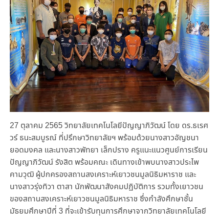
27 ตุลาคม 2565 วิทยาลัยเทคโนโลยีปัญญาภิวัฒน์ โดย ดร.ธเรศ
วร์ ธนะสมบูรณ์ ที่ปรึกษาวิทยาลัยฯ พร้อมด้วยนางสาวอัญชนา
ยอดมงคล และนางสาวพัทยา เล็กปราง ครูแนะแนวศูนย์การเรียน
ปัญญาภิวัฒน์ รังสิต พร้อมคณะ เดินทางเข้าพบนางสาวประไพ
คามวุฒิ ผู้ปกครองสถานสงเคราะห์เยาวชนมูลนิธิมหาราช และ
นางสาวรุ่งทิวา ตาสา นักพัฒนาสังคมปฏิบัติการ รวมทั้งเยาวชน
ของสถานสงเคราะห์เยาวชนมูลนิธิมหาราช ซึ่งกำลังศึกษาชั้น
มัธยมศึกษาปีที่ 3 ที่จะเข้ารับทุนการศึกษาจากวิทยาลัยเทคโนโลยี