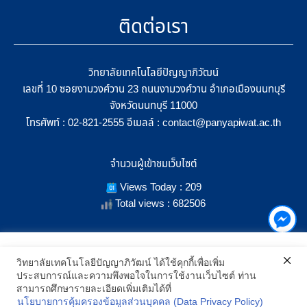
ติดต่อเรา
วิทยาลัยเทคโนโลยีปัญญาภิวัฒน์
เลขที่ 10 ซอยงามวงศ์วาน 23 ถนนงามวงศ์วาน อำเภอเมืองนนทบุรี
จังหวัดนนทบุรี 11000
โทรศัพท์ :
อีเมลล์ :
02-821-2555
contact@panyapiwat.ac.th
จำนวนผู้เข้าชมเว็บไซต์
Views Today : 209
Total views : 682506
เราใช้คุกกี้เพื่อเพิ่มประสิทธิภาพ และประสบการณ์ที่ดีในการใช้งาน
วิทยาลัยเทคโนโลยีปัญญาภิวัฒน์ ได้ใช้คุกกี้เพื่อเพิ่ม
เว็บไซต์ เมื่อคุณกดยอมรับเราจะสามารถเลือกแสดงสิ่งที่น่าสนใจสำหรับ
ประสบการณ์และความพึงพอใจในการใช้งานเว็บไซต์ ท่าน
SHOW LOCATION ON MAP
คุณได้โดยเฉพาะ และหากคุณต้องการเปลี่ยนการตั้งค่าของคุกกี้
สามารถศึกษารายละเอียดเพิ่มเติมได้ที่
สามารถเลือกตั้งค่าความยินยอมการใช้คุกกี้ได้ โดยคลิก "การตั้งค่า"
นโยบายการคุ้มครองข้อมูลส่วนบุคคล (Data Privacy Policy)
อ่านนโยบายคุกกี้เพิ่มเติม