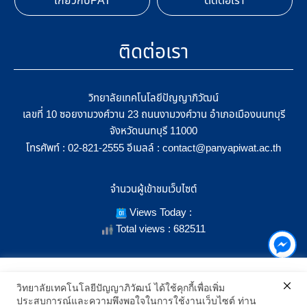
เกี่ยวกับPAT
ติดต่อเรา
ติดต่อเรา
วิทยาลัยเทคโนโลยีปัญญาภิวัฒน์
เลขที่ 10 ซอยงามวงศ์วาน 23 ถนนงามวงศ์วาน อำเภอเมืองนนทบุรี
จังหวัดนนทบุรี 11000
โทรศัพท์ :
อีเมลล์ :
02-821-2555
contact@panyapiwat.ac.th
จำนวนผู้เข้าชมเว็บไซต์
Views Today :
Total views : 682511
เราใช้คุกกี้เพื่อเพิ่มประสิทธิภาพ และประสบการณ์ที่ดีในการใช้งาน
วิทยาลัยเทคโนโลยีปัญญาภิวัฒน์ ได้ใช้คุกกี้เพื่อเพิ่ม
เว็บไซต์ เมื่อคุณกดยอมรับเราจะสามารถเลือกแสดงสิ่งที่น่าสนใจสำหรับ
ประสบการณ์และความพึงพอใจในการใช้งานเว็บไซต์ ท่าน
SHOW LOCATION ON MAP
คุณได้โดยเฉพาะ และหากคุณต้องการเปลี่ยนการตั้งค่าของคุกกี้