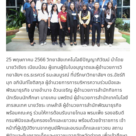
25 พฤษภาคม 2566 วิทยาลัยเทคโนโลยีปัญญาภิวัฒน์ นำโดย
นายวิเชียร เนียมน้อม ผู้แทนผู้รับใบอนุญาตและผู้อำนวยการวิ
ทยาลัยฯ ดร.ธเรศวร์ ธนะสมบูรณ์ ที่ปรึกษาวิทยาลัยฯ ดร.ฉัชร์ภิ
มุก อภินันท์โชติสกุล ผู้อำนวยการการบริหารความร่วมมือและ
พัฒนาธุรกิจ นายอำนาจ อ้วนเจริญ ผู้อำนวยการสำนักกิจการ
นักเรียนนักศึกษา นายเคน นพรัตน์ ผู้อำนวยการสำนักเทคโนโลยี
สารสนเทศ นายวัชระ เกษสำลี ผู้อำนวยการสำนักพัฒนาธุรกิจ
พร้อมคณะครู ร่วมให้การต้อนรับนายโกมล พรมเพ็ง รองอธิบดี
กรมพินิจและคุ้มครองเด็กและเยาวชน พร้อมด้วยข้าราชการ เจ้า
หน้าที่ผู้ปฏิบัติงานจากศูนย์ฝึกและอบรมเด็กและเยาวชน สถาน
พินิจและคุ้มครองเด็กและเยาวชนจากจังหวัดต่างๆ เพื่อเข้าศึกษา