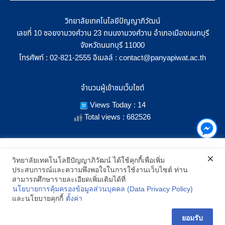
วิทยาลัยเทคโนโลยีปัญญาภิวัฒน์
เลขที่ 10 ซอยงามวงศ์วาน 23 ถนนงามวงศ์วาน อำเภอเมืองนนทบุรี
จังหวัดนนทบุรี 11000
โทรศัพท์ :
อีเมลล์ :
02-821-2555
contact@panyapiwat.ac.th
จำนวนผู้เข้าชมเว็บไซต์
Views Today : 14
Total views : 682526
เราใช้คุกกี้เพื่อเพิ่มประสิทธิภาพ และประสบการณ์ที่ดีในการใช้งาน
วิทยาลัยเทคโนโลยีปัญญาภิวัฒน์ ได้ใช้คุกกี้เพื่อเพิ่ม
เว็บไซต์ เมื่อคุณกดยอมรับเราจะสามารถเลือกแสดงสิ่งที่น่าสนใจสำหรับ
ประสบการณ์และความพึงพอใจในการใช้งานเว็บไซต์ ท่าน
SHOW LOCATION ON MAP
คุณได้โดยเฉพาะ และหากคุณต้องการเปลี่ยนการตั้งค่าของคุกกี้
สามารถศึกษารายละเอียดเพิ่มเติมได้ที่
สามารถเลือกตั้งค่าความยินยอมการใช้คุกกี้ได้ โดยคลิก "การตั้งค่า"
นโยบายการคุ้มครองข้อมูลส่วนบุคคล (Data Privacy Policy)
อ่านนโยบายคุกกี้เพิ่มเติม
2021 All Rights Reserved © Panyapiwat Learning Center |
Privacy
และนโยบายคุกกี้
ตั้งค่า
policy
การตั้งค่า
ยอมรับ
ยอมรับ