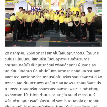
28 กรกฎาคม 2568 วิทยาลัยเทคโนโลยีปัญญาภิวัฒน์ โดยนาย
วิเชียร เนียมน้อม ผู้แทนผู้รับใบอนุญาตฯและผู้อำนวยการ
วิทยาลัยเทคโนโลยีปัญญาภิวัฒน์ พร้อมด้วยคณะผู้บริหาร ครู
นักเรียน นักศึกษา น้อมสำนึกในพระมหากรุณาธิคุณและรวมพลัง
แสดงความจงรักภักดีรวมทุกบริษัทในเครือฯ ร้อยเรียงความดี จัด
กิจกรรมจุดเทียนถวายพระพรชัยมงคล แด่พระบาทสมเด็จพระปร
เมนทรรามาธิบดีศรีสินทรมหาวชิราลงกรณ พระวชิรเกล้าเจ้าอยู่
หัว รัชกาลที่ 10 นำโดย ท่านประธานอาวุโส ธนินท์ เจียรวนนท์
พร้อมด้วย คุณณรงค์ เจียรวนนท์ รองประธานอาวุโส คุณศุภชัย