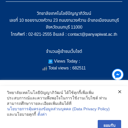
วิทยาลัยเทคโนโลยีปัญญาภิวัฒน์
เลขที่ 10 ซอยงามวงศ์วาน 23 ถนนงามวงศ์วาน อำเภอเมืองนนทบุรี
จังหวัดนนทบุรี 11000
โทรศัพท์ :
อีเมลล์ :
02-821-2555
contact@panyapiwat.ac.th
จำนวนผู้เข้าชมเว็บไซต์
Views Today :
Total views : 682511
เราใช้คุกกี้เพื่อเพิ่มประสิทธิภาพ และประสบการณ์ที่ดีในการใช้งาน
วิทยาลัยเทคโนโลยีปัญญาภิวัฒน์ ได้ใช้คุกกี้เพื่อเพิ่ม
เว็บไซต์ เมื่อคุณกดยอมรับเราจะสามารถเลือกแสดงสิ่งที่น่าสนใจสำหรับ
ประสบการณ์และความพึงพอใจในการใช้งานเว็บไซต์ ท่าน
SHOW LOCATION ON MAP
คุณได้โดยเฉพาะ และหากคุณต้องการเปลี่ยนการตั้งค่าของคุกกี้
สามารถศึกษารายละเอียดเพิ่มเติมได้ที่
สามารถเลือกตั้งค่าความยินยอมการใช้คุกกี้ได้ โดยคลิก "การตั้งค่า"
นโยบายการคุ้มครองข้อมูลส่วนบุคคล (Data Privacy Policy)
อ่านนโยบายคุกกี้เพิ่มเติม
2021 All Rights Reserved © Panyapiwat Learning Center |
Privacy
และนโยบายคุกกี้
ตั้งค่า
policy
การตั้งค่า
ยอมรับ
ยอมรับ