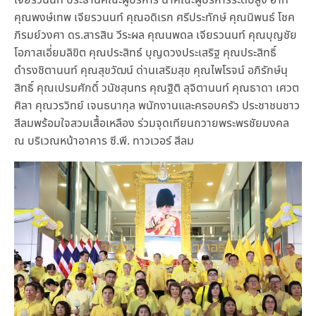
เจียรวนนท์ ประธานคณะผู้บริหาร นำคณะผู้บริหารระดับสูง อาทิ
คุณพงษ์เทพ เจียรวนนท์ คุณอดิเรก ศรีประทักษ์ คุณนิพนธ์ โชค
ภิรมย์วงศา ดร.สารสิน วีระผล คุณนพดล เจียรวนนท์ คุณบุญชัย
โอภาสเอี่ยมลิขิต คุณประสิทธ์ บุญดวงประเสริฐ คุณประสิทธิ์
ดำรงชิตานนท์ คุณสุขวัฒน์ ด่านเสริมสุข คุณไพโรจน์ อภิรักษ์นุ
สิทธิ์ คุณเปรมศักดิ์ วนัชสุนทร คุณฐิติ ลุจิตานนท์ คุณธาดา เศวต
ศิลา คุณวรวิทย์ เจนธนากุล พนักงานและครอบครัว ประชาชนชาว
สีลมพร้อมใจสวมเสื้อเหลือง ร่วมจุดเทียนถวายพระพรชัยมงคล
ณ บริเวณหน้าอาคาร ซี.พี. ทาวเวอร์ สีลม