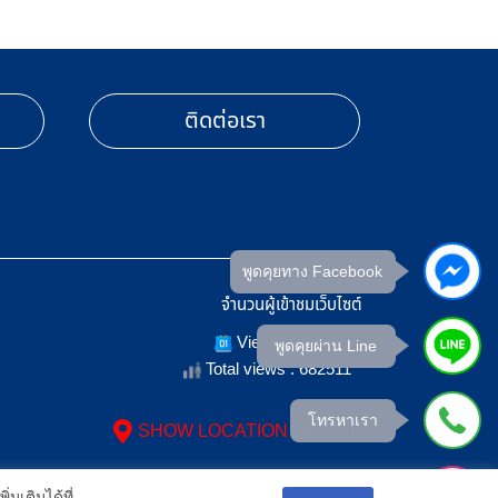
ติดต่อเรา
พูดคุยทาง Facebook
จำนวนผู้เข้าชมเว็บไซต์
Views Today : 5
พูดคุยผ่าน Line
Total views : 682511
โทรหาเรา
SHOW LOCATION ON MAP
ะหาก
สอบถามเพิ่มเติม
มเติมได้ที่