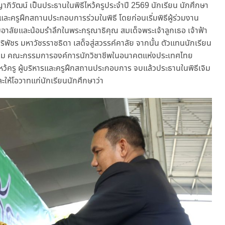
าภิวัฒน์ เป็นประธานในพิธีไหว้ครูประจำปี 2569 นักเรียน นักศึกษา
ษา และครูฝึกสถานประกอบการร่วมในพิธี โดยก่อนเริ่มพิธีผู้ร่วมงาน
มอาลัยและน้อมรำลึกในพระกรุณาธิคุณ สมเด็จพระเจ้าลูกเธอ เจ้าฟ้า
พัชร มหาวัชรราชธิดา เสด็จสู่สวรรค์คาลัย จากนั้น ตัวแทนนักเรียน
ี่สาม คณะกรรมการองค์การนักวิชาชีพในอนาคตแห่งประเทศไทย
้ครู ผู้บริหารและครูฝึกสถานประกอบการ จบแล้วประธานในพิธีเจิม
ห้โอวาทแก่นักเรียนนักศึกษาว่า