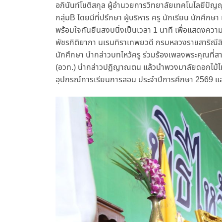
อภินันท์โชติสกุล ผู้อำนวยการวิทยาลัยเทคโนโลยีปัญญ
กลุ่มB โดยมีที่ปรึกษา ผู้บริหาร ครู นักเรียน นักศึก
พร้อมใจกันยืนสงบนิ่งเป็นเวลา 1 นาที เพื่อแสดงควา
พัชรกิติยาภา นเรนทิราเทพยวดี กรมหลวงราชสาริณีสิริ
นักศึกษา นำกล่าวบทไหว้ครู ร่วมร้องเพลงพระคุณท
(อวท.) นำกล่าวปฏิญาณตน แล้วนำพวงมาลัยดอกไม้ไหว
อุปกรณ์การเรียนการสอน ประจำปีการศึกษา 2569 และใ