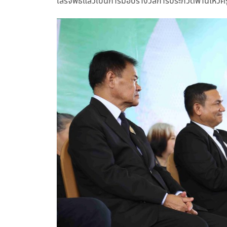
เสร็จพิธีแล้วเป็นการมอบรางวัลการประกวดพานไหว้ครูใ