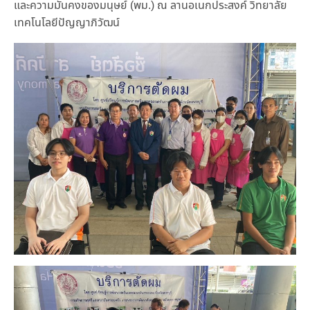
และความมั่นคงของมนุษย์ (พม.) ณ ลานอเนกประสงค์ วิทยาลัย
เทคโนโลยีปัญญาภิวัฒน์