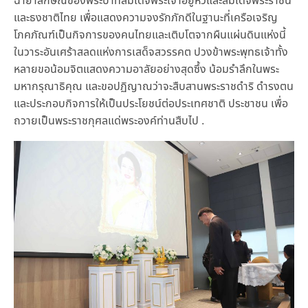
ฉายาลักษณ์ของพระบาทสมเด็จพระเจ้าอยู่หัวและสมเด็จพระราชินี
และธงชาติไทย เพื่อแสดงความจงรักภักดีในฐานะที่เครือเจริญ
โภคภัณฑ์เป็นกิจการของคนไทยและเติบโตจากผืนแผ่นดินแห่งนี้
ในวาระอันเศร้าสลดแห่งการเสด็จสวรรคต ปวงข้าพระพุทธเจ้าทั้ง
หลายขอน้อมจิตแสดงความอาลัยอย่างสุดซึ้ง น้อมรำลึกในพระ
มหากรุณาธิคุณ และขอปฏิญาณว่าจะสืบสานพระราชดำริ ดำรงตน
และประกอบกิจการให้เป็นประโยชน์ต่อประเทศชาติ ประชาชน เพื่อ
ถวายเป็นพระราชกุศลแด่พระองค์ท่านสืบไป .