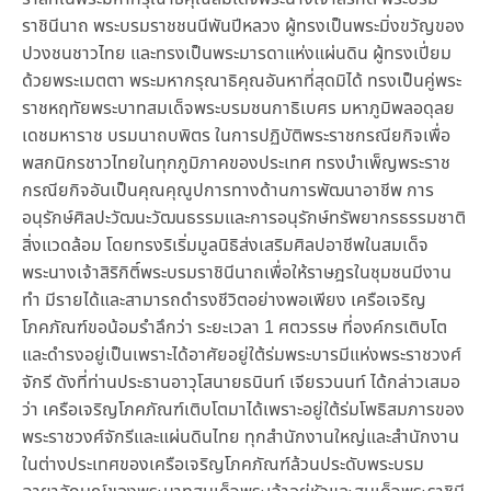
ราชินีนาถ พระบรมราชชนนีพันปีหลวง ผู้ทรงเป็นพระมิ่งขวัญของ
ปวงชนชาวไทย และทรงเป็นพระมารดาแห่งแผ่นดิน ผู้ทรงเปี่ยม
ด้วยพระเมตตา พระมหากรุณาธิคุณอันหาที่สุดมิได้ ทรงเป็นคู่พระ
ราชหฤทัยพระบาทสมเด็จพระบรมชนกาธิเบศร มหาภูมิพลอดุลย
เดชมหาราช บรมนาถบพิตร ในการปฏิบัติพระราชกรณียกิจเพื่อ
พสกนิกรชาวไทยในทุกภูมิภาคของประเทศ ทรงบำเพ็ญพระราช
กรณียกิจอันเป็นคุณคุณูปการทางด้านการพัฒนาอาชีพ การ
อนุรักษ์ศิลปะวัฒนะวัฒนธรรมและการอนุรักษ์ทรัพยากรธรรมชาติ
สิ่งแวดล้อม โดยทรงริเริ่มมูลนิธิส่งเสริมศิลปอาชีพในสมเด็จ
พระนางเจ้าสิริกิติ์พระบรมราชินีนาถเพื่อให้ราษฎรในชุมชนมีงาน
ทำ มีรายได้และสามารถดำรงชีวิตอย่างพอเพียง เครือเจริญ
โภคภัณฑ์ขอน้อมรำลึกว่า ระยะเวลา 1 ศตวรรษ ที่องค์กรเติบโต
และดำรงอยู่เป็นเพราะได้อาศัยอยู่ใต้ร่มพระบารมีแห่งพระราชวงศ์
จักรี ดังที่ท่านประธานอาวุโสนายธนินท์ เจียรวนนท์ ได้กล่าวเสมอ
ว่า เครือเจริญโภคภัณฑ์เติบโตมาได้เพราะอยู่ใต้ร่มโพธิสมภารของ
พระราชวงศ์จักรีและแผ่นดินไทย ทุกสำนักงานใหญ่และสำนักงาน
ในต่างประเทศของเครือเจริญโภคภัณฑ์ล้วนประดับพระบรม