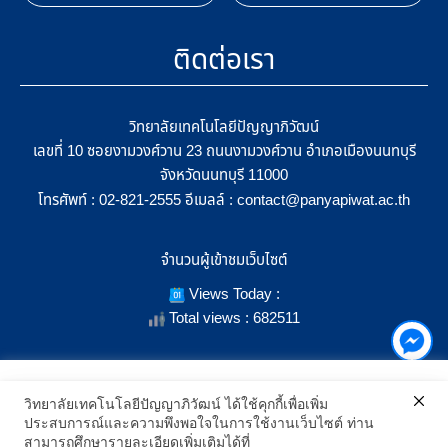
ติดต่อเรา
วิทยาลัยเทคโนโลยีปัญญาภิวัฒน์
เลขที่ 10 ซอยงามวงศ์วาน 23 ถนนงามวงศ์วาน อำเภอเมืองนนทบุรี
จังหวัดนนทบุรี 11000
โทรศัพท์ :
อีเมลล์ :
02-821-2555
contact@panyapiwat.ac.th
จำนวนผู้เข้าชมเว็บไซต์
Views Today :
Total views : 682511
เราใช้คุกกี้เพื่อเพิ่มประสิทธิภาพ และประสบการณ์ที่ดีในการใช้งาน
วิทยาลัยเทคโนโลยีปัญญาภิวัฒน์ ได้ใช้คุกกี้เพื่อเพิ่ม
เว็บไซต์ เมื่อคุณกดยอมรับเราจะสามารถเลือกแสดงสิ่งที่น่าสนใจสำหรับ
ประสบการณ์และความพึงพอใจในการใช้งานเว็บไซต์ ท่าน
SHOW LOCATION ON MAP
คุณได้โดยเฉพาะ และหากคุณต้องการเปลี่ยนการตั้งค่าของคุกกี้
สามารถศึกษารายละเอียดเพิ่มเติมได้ที่
สามารถเลือกตั้งค่าความยินยอมการใช้คุกกี้ได้ โดยคลิก "การตั้งค่า"