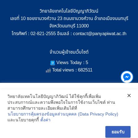
วิทยาลัยเทคโนโลยีปัญญาภิวัฒน์
เลขที่ 10 ซอยงามวงศ์วาน 23 ถนนงามวงศ์วาน อำเภอเมืองนนทบุรี
จังหวัดนนทบุรี 11000
โทรศัพท์ :
อีเมลล์ :
02-821-2555
contact@panyapiwat.ac.th
จำนวนผู้เข้าชมเว็บไซต์
Views Today : 5
Total views : 682511
เราใช้คุกกี้เพื่อเพิ่มประสิทธิภาพ และประสบการณ์ที่ดีในการใช้งาน
วิทยาลัยเทคโนโลยีปัญญาภิวัฒน์ ได้ใช้คุกกี้เพื่อเพิ่ม
เว็บไซต์ เมื่อคุณกดยอมรับเราจะสามารถเลือกแสดงสิ่งที่น่าสนใจสำหรับ
ประสบการณ์และความพึงพอใจในการใช้งานเว็บไซต์ ท่าน
SHOW LOCATION ON MAP
คุณได้โดยเฉพาะ และหากคุณต้องการเปลี่ยนการตั้งค่าของคุกกี้
สามารถศึกษารายละเอียดเพิ่มเติมได้ที่
สามารถเลือกตั้งค่าความยินยอมการใช้คุกกี้ได้ โดยคลิก "การตั้งค่า"
นโยบายการคุ้มครองข้อมูลส่วนบุคคล (Data Privacy Policy)
อ่านนโยบายคุกกี้เพิ่มเติม
2021 All Rights Reserved © Panyapiwat Learning Center |
Privacy
และนโยบายคุกกี้
ตั้งค่า
policy
การตั้งค่า
ยอมรับ
ยอมรับ