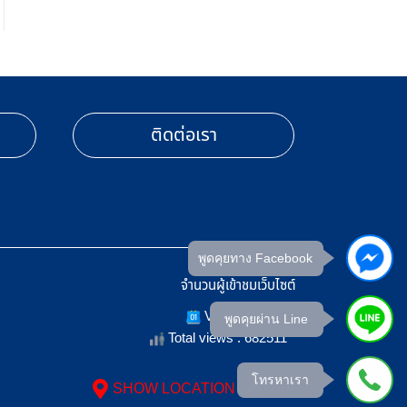
ติดต่อเรา
พูดคุยทาง Facebook
จำนวนผู้เข้าชมเว็บไซต์
Views Today :
พูดคุยผ่าน Line
Total views : 682511
โทรหาเรา
SHOW LOCATION ON MAP