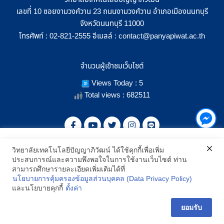
เลขที่ 10 ซอยงามวงศ์วาน 23 ถนนงามวงศ์วาน อำเภอเมืองนนทบุรี
จังหวัดนนทบุรี 11000
โทรศัพท์ :
อีเมลล์ :
02-821-2555
contact@panyapiwat.ac.th
จำนวนผู้เข้าชมเว็บไซต์
Views Today : 5
Total views : 682511
เราใช้คุกกี้เพื่อเพิ่มประสิทธิภาพ และประสบการณ์ที่ดีในการใช้งาน
SHOW LOCATION ON MAP
วิทยาลัยเทคโนโลยีปัญญาภิวัฒน์ ได้ใช้คุกกี้เพื่อเพิ่ม
เว็บไซต์ เมื่อคุณกดยอมรับเราจะสามารถเลือกแสดงสิ่งที่น่าสนใจสำหรับ
ประสบการณ์และความพึงพอใจในการใช้งานเว็บไซต์ ท่าน
คุณได้โดยเฉพาะ และหากคุณต้องการเปลี่ยนการตั้งค่าของคุกกี้
สามารถศึกษารายละเอียดเพิ่มเติมได้ที่
สามารถเลือกตั้งค่าความยินยอมการใช้คุกกี้ได้ โดยคลิก "การตั้งค่า"
2021 All Rights Reserved © Panyapiwat Learning Center |
Privacy
นโยบายการคุ้มครองข้อมูลส่วนบุคคล (Data Privacy Policy)
อ่านนโยบายคุกกี้เพิ่มเติม
policy
และนโยบายคุกกี้
ตั้งค่า
การตั้งค่า
ยอมรับ
ยอมรับ