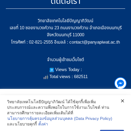
ติดต่อเรา
วิทยาลัยเทคโนโลยีปัญญาภิวัฒน์
เลขที่ 10 ซอยงามวงศ์วาน 23 ถนนงามวงศ์วาน อำเภอเมืองนนทบุรี
จังหวัดนนทบุรี 11000
โทรศัพท์ :
อีเมลล์ :
02-821-2555
contact@panyapiwat.ac.th
จำนวนผู้เข้าชมเว็บไซต์
Views Today :
Total views : 682511
เราใช้คุกกี้เพื่อเพิ่มประสิทธิภาพ และประสบการณ์ที่ดีในการใช้งาน
วิทยาลัยเทคโนโลยีปัญญาภิวัฒน์ ได้ใช้คุกกี้เพื่อเพิ่ม
เว็บไซต์ เมื่อคุณกดยอมรับเราจะสามารถเลือกแสดงสิ่งที่น่าสนใจสำหรับ
ประสบการณ์และความพึงพอใจในการใช้งานเว็บไซต์ ท่าน
SHOW LOCATION ON MAP
คุณได้โดยเฉพาะ และหากคุณต้องการเปลี่ยนการตั้งค่าของคุกกี้
สามารถศึกษารายละเอียดเพิ่มเติมได้ที่
สามารถเลือกตั้งค่าความยินยอมการใช้คุกกี้ได้ โดยคลิก "การตั้งค่า"
นโยบายการคุ้มครองข้อมูลส่วนบุคคล (Data Privacy Policy)
อ่านนโยบายคุกกี้เพิ่มเติม
2021 All Rights Reserved © Panyapiwat Learning Center |
Privacy
และนโยบายคุกกี้
ตั้งค่า
policy