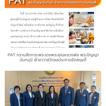
PAT กราบสักการะพระเดชพระคุณหลวงพ่อ พระปัญญา
นันทมุนี เจ้าอาวาสวัดชลประทานรังสฤษดิ์