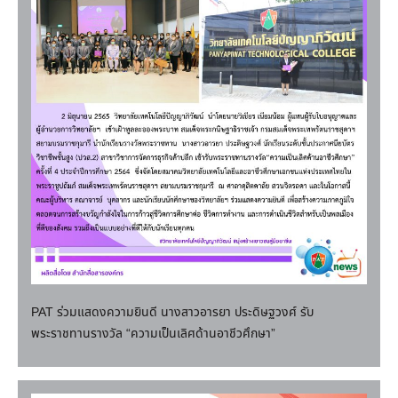
PAT ร่วมแสดงความยินดี นางสาวอารยา ประดิษฐวงศ์ รับ
พระราชทานรางวัล “ความเป็นเลิศด้านอาชีวศึกษา”