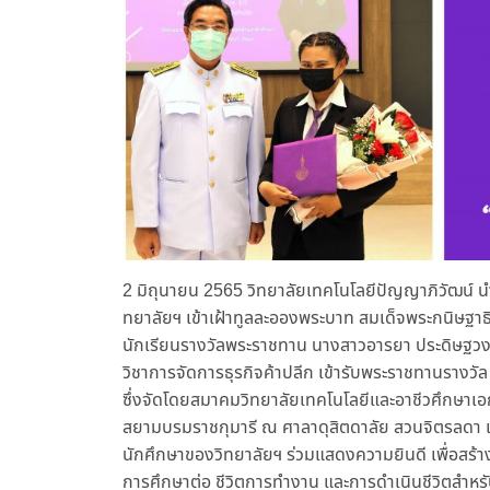
2 มิถุนายน 2565 วิทยาลัยเทคโนโลยีปัญญาภิวัฒน์ นำ
ทยาลัยฯ เข้าเฝ้าทูลละอองพระบาท สมเด็จพระกนิษฐา
นักเรียนรางวัลพระราชทาน นางสาวอารยา ประดิษฐวงศ์ 
วิชาการจัดการธุรกิจค้าปลีก เข้ารับพระราชทานรางวัล 
ซึ่งจัดโดยสมาคมวิทยาลัยเทคโนโลยีและอาชีวศึกษาเ
สยามบรมราชกุมารี ณ ศาลาดุสิตดาลัย สวนจิตรลดา แ
นักศึกษาของวิทยาลัยฯ ร่วมแสดงความยินดี เพื่อสร้
การศึกษาต่อ ชีวิตการทำงาน และการดำเนินชีวิตสำหรับ