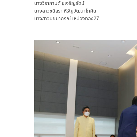
นางวิรากานต์ ชูเจริญรัตน์
นางสาวชนิสรา หิรัญวัฒนาโภคิน
นางสาวปิยมาภรณ์ เหมืองทอง27